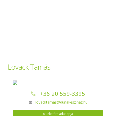
Lovack Tamás
+36 20 559-3395
lovacktamas@dunakeszihaz.hu
Munkatárs adatlapja