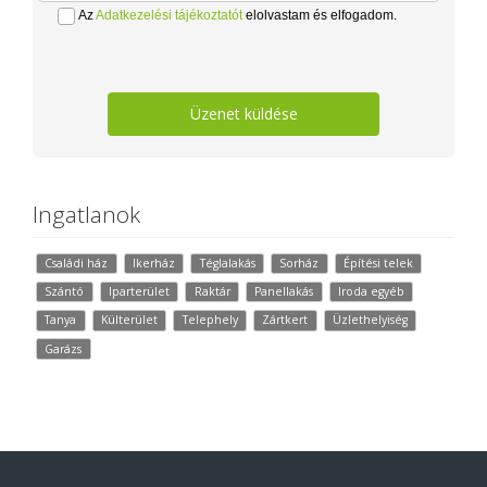
Az
Adatkezelési tájékoztatót
elolvastam és elfogadom.
Üzenet küldése
Ingatlanok
Családi ház
Ikerház
Téglalakás
Sorház
Építési telek
Szántó
Iparterület
Raktár
Panellakás
Iroda egyéb
Tanya
Külterület
Telephely
Zártkert
Üzlethelyiség
Garázs