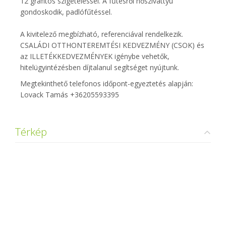
12 grafitos szigeteléssel. A fűtésről hőszivattyú
gondoskodik, padlófűtéssel.
A kivitelező megbízható, referenciával rendelkezik.
CSALÁDI OTTHONTEREMTÉSI KEDVEZMÉNY (CSOK) és
az ILLETÉKKEDVEZMÉNYEK igénybe vehetők,
hitelügyintézésben díjtalanul segítséget nyújtunk.
Megtekinthető telefonos időpont-egyeztetés alapján:
Lovack Tamás +36205593395
Térkép