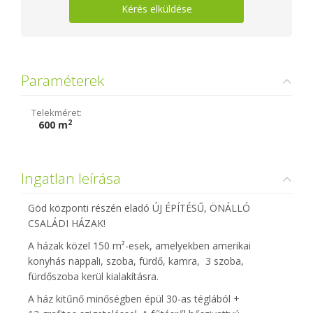
Kérés elküldése
Paraméterek
Telekméret:
2
600 m
Ingatlan leírása
Göd központi részén eladó ÚJ ÉPÍTÉSŰ, ÖNÁLLÓ
CSALÁDI HÁZAK!
A házak közel 150 m²-esek, amelyekben amerikai
konyhás nappali, szoba, fürdő, kamra, 3 szoba,
fürdőszoba kerül kialakításra.
A ház kitűnő minőségben épül 30-as téglából +